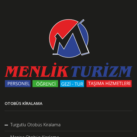
OTOBÜS KIRALAMA
Turgutlu Otobüs Kiralama